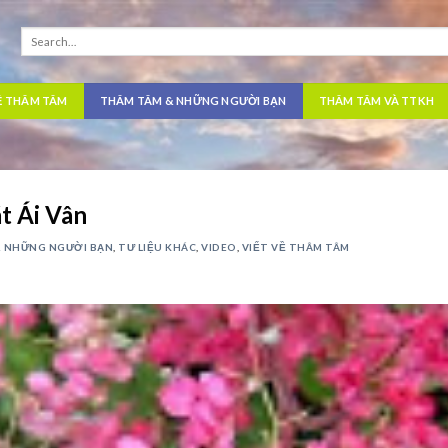
Ề THÂM TÂM
THÂM TÂM & NHỮNG NGƯỜI BẠN
THÂM TÂM VÀ TTKH
t Ái Vân
& NHỮNG NGƯỜI BẠN
,
TƯ LIỆU KHÁC
,
VIDEO
,
VIẾT VỀ THÂM TÂM