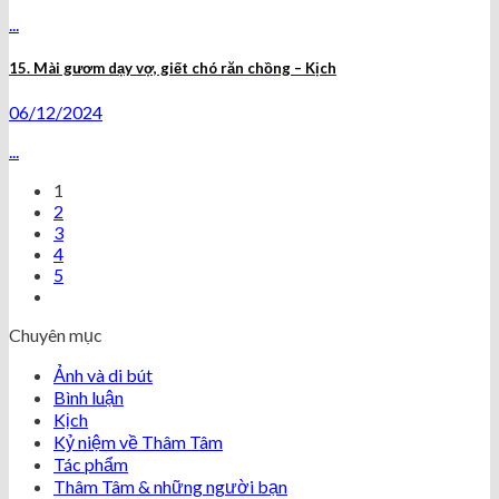
...
15. Mài gươm dạy vợ, giết chó răn chồng – Kịch
06/12/2024
...
1
2
3
4
5
Chuyên mục
Ảnh và di bút
Bình luận
Kịch
Kỷ niệm về Thâm Tâm
Tác phẩm
Thâm Tâm & những người bạn