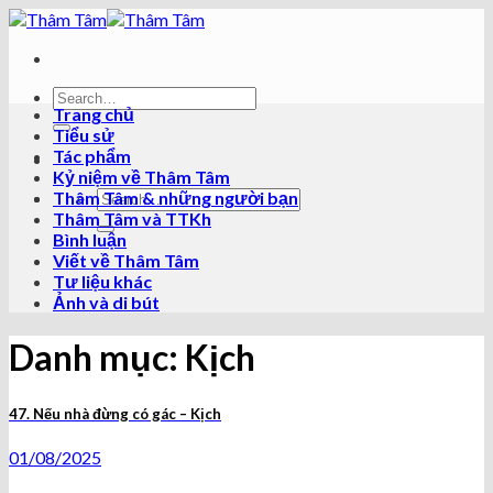
Skip
to
content
Trang chủ
Tiểu sử
Tác phẩm
Kỷ niệm về Thâm Tâm
Thâm Tâm & những người bạn
Thâm Tâm và TTKh
Bình luận
Viết về Thâm Tâm
Tư liệu khác
Ảnh và di bút
Danh mục:
Kịch
47. Nếu nhà đừng có gác – Kịch
01/08/2025