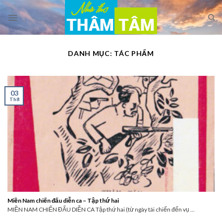
Skip
to
content
DANH MỤC:
TÁC PHẨM
03
Th8
Miền Nam chiến đấu diễn ca – Tập thứ hai
MIỀN NAM CHIẾN ĐẤU DIỄN CA Tập thứ hai (từ ngày tái chiến đến vụ ...