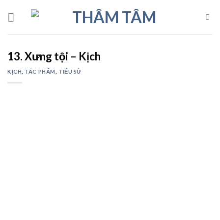
Skip
to
content
13. Xưng tội – Kịch
KỊCH
,
TÁC PHẨM
,
TIỂU SỬ