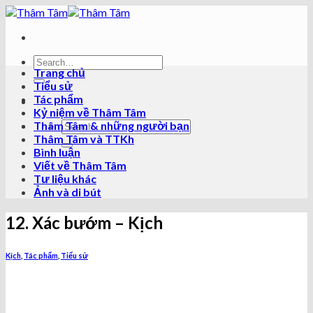
Skip
to
content
Trang chủ
Tiểu sử
Tác phẩm
Kỷ niệm về Thâm Tâm
Thâm Tâm & những người bạn
Thâm Tâm và TTKh
Bình luận
Viết về Thâm Tâm
Tư liệu khác
Ảnh và di bút
12. Xác bướm – Kịch
Kịch
,
Tác phẩm
,
Tiểu sử