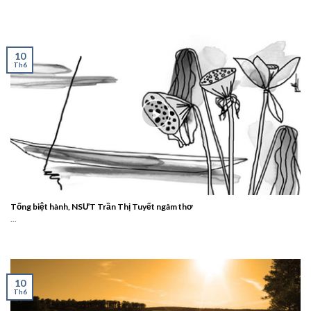
10
Th6
Tống biệt hành, NSƯT Trần Thị Tuyết ngâm thơ
...
10
Th6