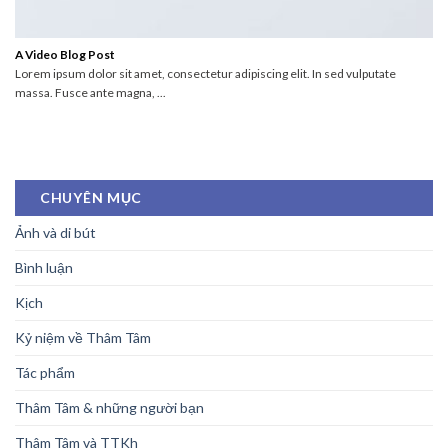
A Video Blog Post
Lorem ipsum dolor sit amet, consectetur adipiscing elit. In sed vulputate
massa. Fusce ante magna, ...
CHUYÊN MỤC
Ảnh và di bút
Bình luận
Kịch
Kỷ niệm về Thâm Tâm
Tác phẩm
Thâm Tâm & những người bạn
Thâm Tâm và TTKh