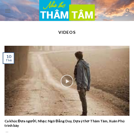
Skip
to
content
VIDEOS
10
Th6
Ca khúc Đưa người, Nhạc: Ngô Đăng Duy, Dựa ý thơ Thâm Tâm, Xuân Phú
trình bày
...