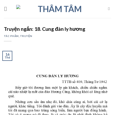
Skip
to
content
Truyện ngắn: 18. Cung đàn ly hương
TÁC PHẨM
,
TRUYỆN
16
Th6