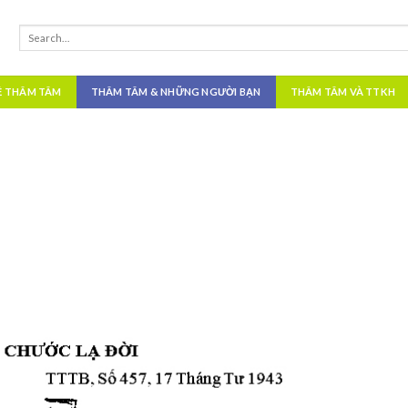
Ề THÂM TÂM
THÂM TÂM & NHỮNG NGƯỜI BẠN
THÂM TÂM VÀ TTKH