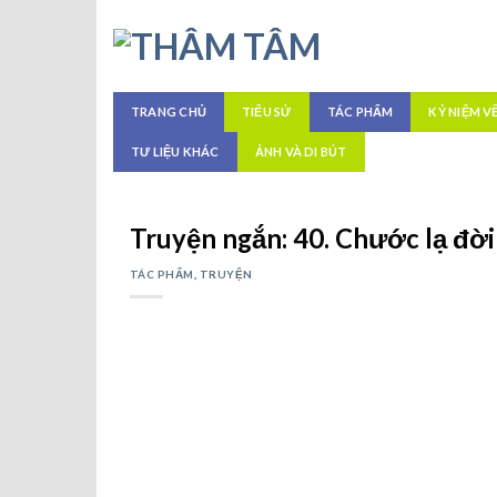
Skip
to
content
TRANG CHỦ
TIỂU SỬ
TÁC PHẨM
KỶ NIỆM V
TƯ LIỆU KHÁC
ẢNH VÀ DI BÚT
Truyện ngắn: 40. Chước lạ đời
TÁC PHẨM
,
TRUYỆN