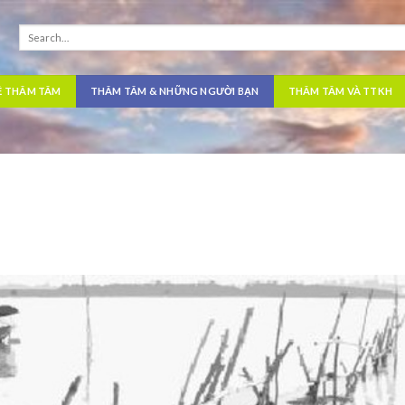
Ề THÂM TÂM
THÂM TÂM & NHỮNG NGƯỜI BẠN
THÂM TÂM VÀ TTKH