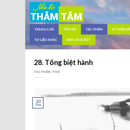
Skip
to
content
TRANG CHỦ
TIỂU SỬ
TÁC PHẨM
KỶ NIỆM V
TƯ LIỆU KHÁC
ẢNH VÀ DI BÚT
28. Tống biệt hành
TÁC PHẨM
,
THƠ
10
Th6