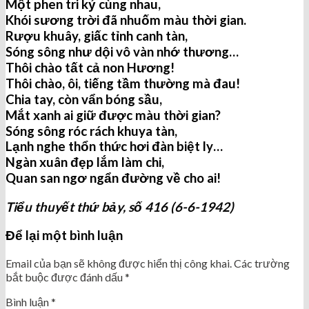
Một phen tri kỷ cùng nhau,
Khói sương trời đã nhuốm màu thời gian.
Rượu khuây, giấc tỉnh canh tàn,
Sóng sông như dội vô vàn nhớ thương…
Thôi chào tất cả non Hương!
Thôi chào, ôi, tiếng tầm thường mà đau!
Chia tay, còn vẩn bóng sầu,
Mắt xanh ai giữ được màu thời gian?
Sóng sông róc rách khuya tàn,
Lạnh nghe thổn thức hơi đàn biệt ly…
Ngàn xuân đẹp lắm làm chi,
Quan san ngơ ngẩn đường về cho ai!
Tiểu thuyết thứ bảy
, số 416 (6-6-1942)
Để lại một bình luận
Email của bạn sẽ không được hiển thị công khai.
Các trường
bắt buộc được đánh dấu
*
Bình luận
*