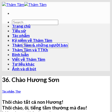
Skip
to
content
Trang chủ
Tiểu sử
Tác phẩm
Kỷ niệm về Thâm Tâm
Thâm Tâm & những người bạn
Thâm Tâm và TTKh
Bình luận
Viết về Thâm Tâm
Tư liệu khác
Ảnh và di bút
36. Chào Hương Sơn
Tác phẩm
,
Thơ
Thôi chào tất cả non Hương!
Thôi chào, ôi, tiếng tầm thường mà đau!