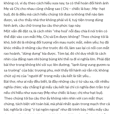
không có, ví dụ theo cách hiểu xưa nay, ta có thể hoán đổi hình ảnh
Mẹ và Chị cho nhau cũng chẳng sao ( Chị – chiếc lá bay ; Mẹ- hạt
bụi), đó là điều mà cách hiểu chúng tôi đưa ra không thể nào làm
được, và cho thấy nhà thơ không phải vô lí, tuỳ tiện trong dùng
hình ảnh, câu chữ trong ba câu thơ phức tạp này.
Một vấn đề đặt ra, là cách nhìn “nhẹ hoá” nỗi đau chia li nói trên có
thể đặt vào con mắt Mẹ, Chị và Em được không? Theo chúng tôi là
khó, bởi đó là những đối tượng vốn mau nước mắt, mềm yếu; họ đã
khóc nhiều ở những câu thơ trước đó rồi, làm sao lại có nổi con mắt
rao hoảnh, “dửng dưng” kia được. Tóm lại, đó chỉ duy nhất là cách
nhìn của đấng nam nhi bừng bừng khí thế ra đi vì nghĩa lớn. Phải đặt
bài thơ trong không khí sôi sục lên đường, “lạnh lùng vung gươm ra
sa trường” của bậc trượng phu, mới thấy lối hành xử rắn rỏi, không
chút uỷ mị của “người đi” trong mấy câu kết là tất yếu…
Bài thơ, như ai nấy đều biết, là đầy những câu ý tứ sâu xa, rất nhiều
nghĩa chìm; vậy chẳng lí gì mấy câu kết lại chỉ có nghĩa đen trần trụi
nếu chỉ hiểu như xưa nay (Mẹ như chiếc lá bay; chị như hạt bụi).
Theo chúng tôi ba câu thơ ấy không nên nhìn với con mắt thực
chứng, tách biệt với toàn bài, mà phải nhất quán trong mạch thơ cả
bài, nghĩa là cũng “ý tại ngôn ngoại” như đã trình bày. Hiểu mấy câu