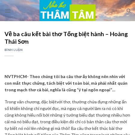
Skip
to
content
Về ba câu kết bài thơ Tống biệt hành – Hoàng
Thái Sơn
BÌNH LUẬN
NVTPHCM- Theo chúng tôi ba câu thơ ấy không nên nhìn với
con mắt thực chứng, tách biệt với toàn bài, mà phải nhất quán
trong mạch thơ cả bài, nghĩa là cũng “ý tại ngôn ngoại”…
Trong văn chương, đặc biệtvới thơ, thường chứa đựng những ẩn
số khiến không chỉ người đọc, mà ngay cả người làm ra nó có khi
cũng không hiểu nổi bởi những ý tưởng biểu đạt thường nhiều hơn
cái mà nó biểu đạt, trong điều kiện đó chỉ có bản thân câu thơ mới
tự biết nó nói lên những gì mà thôi! Ba câu thơ kết thúc bài thơ
Tống biệt hành nổi tiếng của Thâm Tâm cũng trong loạt những câu