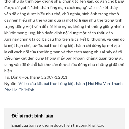
thơ như đã trình bày không phải chúng tôi lên gân, cố gán cho bằng
được cái gọi là “tinh thần lãng mạn cách mạng” vào, mà xét thấy
vấn đề đáng được hiểu như thế, chữ nghĩa, hình ảnh trong thơ ở
đây nên hiểu như thế và xin đưa ra một lối lí giải như thế trong tình
trạng tiếng Việt vốn dễ nói, khó nghe, không thì không giống nhiều
khi rất mông lung, khó đoán định nội dung một cách thấu đáo.
Xưa nay chúng ta coi ba câu thơ trên là cái kết bi thương, và xem đó
là một hạn chế, từ đó, bài thơ Tống biệt hành chỉ dừng lại nơi vị trí
là cái vạch nối của thơ lãng mạn và thơ cách mạng như ai nấy đã rõ.
Điều này xét đến cùng không mấy băn khoăn, chẳng quan trọng gì,
song vấn đề ở chỗ bài thơ cần được hiểu đúng như những gì đã thể
hiện.
Tp. Đồng Hới, tháng 5.2009-1.2011
Nguồn:
Về ba câu kết bài thơ Tống biệt hành | Hoi Nha Van Thanh
Pho Ho Chi Minh
Để lại một bình luận
Email của bạn sẽ không được hiển thị công khai.
Các