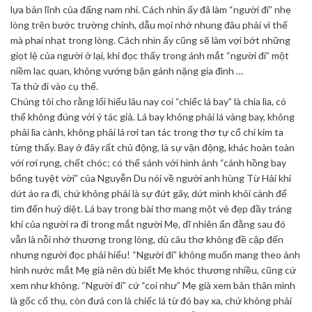
lựa bản lĩnh của đấng nam nhi. Cách nhìn ấy đã làm “người đi” nhẹ
lòng trên bước trường chinh, dẫu mọi nhớ nhung đâu phải vì thế
mà phai nhạt trong lòng. Cách nhìn ấy cũng sẽ làm vợi bớt những
giọt lệ của người ở lại, khi đọc thấy trong ánh mắt “người đi” một
niềm lạc quan, không vướng bận gánh nặng gia đình …
Ta thử đi vào cụ thể.
Chúng tôi cho rằng lối hiểu lâu nay coi “chiếc lá bay” là chia lìa, có
thể không đúng với ý tác giả. Lá bay không phải lá vàng bay, không
phải lìa cành, không phải lá rơi tan tác trong thơ tự cổ chí kim ta
từng thấy. Bay ở đây rất chủ động, là sự vận động, khác hoàn toàn
với rơi rụng, chết chóc; có thể sánh với hình ảnh “cánh hồng bay
bổng tuyệt vời” của Nguyễn Du nói về người anh hùng Từ Hải khi
dứt áo ra đi, chứ không phải là sự đứt gãy, dứt mình khỏi cành để
tìm đến huỷ diệt. Lá bay trong bài thơ mang một vẻ đẹp đầy tráng
khí của người ra đi trong mắt người Mẹ, dĩ nhiên ẩn đằng sau đó
vẫn là nỗi nhớ thương trong lòng, dù câu thơ không đề cập đến
nhưng người đọc phải hiểu! “Người đi” không muốn mang theo ảnh
hình nước mắt Mẹ già nên dù biết Mẹ khóc thương nhiều, cũng cứ
xem như không. “Người đi” cứ “coi như” Mẹ già xem bản thân mình
là gốc cổ thụ, còn đưá con là chiếc lá từ đó bay xa, chứ không phải