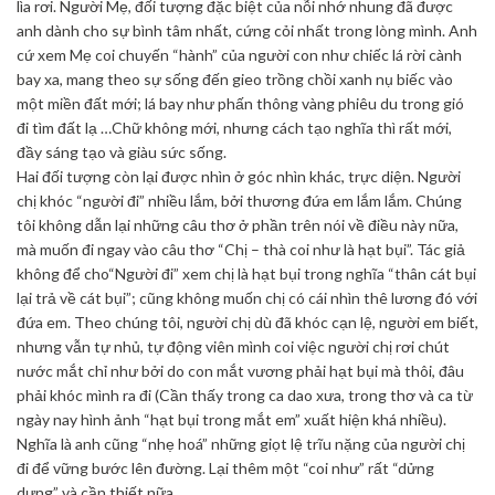
lìa rơi. Người Mẹ, đối tượng đặc biệt của nỗi nhớ nhung đã được
anh dành cho sự bình tâm nhất, cứng cỏi nhất trong lòng mình. Anh
cứ xem Mẹ coi chuyến “hành” của người con như chiếc lá rời cành
bay xa, mang theo sự sống đến gieo trồng chồi xanh nụ biếc vào
một miền đất mới; lá bay như phấn thông vàng phiêu du trong gió
đi tìm đất lạ …Chữ không mới, nhưng cách tạo nghĩa thì rất mới,
đầy sáng tạo và giàu sức sống.
Hai đối tượng còn lại được nhìn ở góc nhìn khác, trực diện. Người
chị khóc “người đi” nhiều lắm, bởi thương đứa em lắm lắm. Chúng
tôi không dẫn lại những câu thơ ở phần trên nói về điều này nữa,
mà muốn đi ngay vào câu thơ “Chị – thà coi như là hạt bụi”. Tác giả
không để cho“Người đi” xem chị là hạt bụi trong nghĩa “thân cát bụi
lại trả về cát bụi”; cũng không muốn chị có cái nhìn thê lương đó với
đứa em. Theo chúng tôi, người chị dù đã khóc cạn lệ, người em biết,
nhưng vẫn tự nhủ, tự động viên mình coi việc người chị rơi chút
nước mắt chỉ như bởi do con mắt vương phải hạt bụi mà thôi, đâu
phải khóc mình ra đi (Cần thấy trong ca dao xưa, trong thơ và ca từ
ngày nay hình ảnh “hạt bụi trong mắt em” xuất hiện khá nhiều).
Nghĩa là anh cũng “nhẹ hoá” những giọt lệ trĩu nặng của người chị
đi để vững bước lên đường. Lại thêm một “coi như” rất “dửng
dưng” và cần thiết nữa.