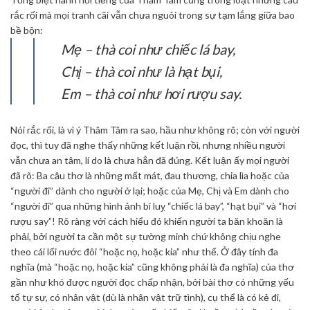
rắc rối mà mọi tranh cãi vẫn chưa nguôi trong sự tạm lắng giữa bao
bề bộn:
Mẹ – thà coi như chiếc lá bay,
Chị – thà coi như là hạt bụi,
Em – thà coi như hơi rượu say.
Nói rắc rối, là vì ý Thâm Tâm ra sao, hầu như không rõ; còn với người
đọc, thì tuy đã nghe thấy những kết luận rồì, nhưng nhiều người
vẫn chưa an tâm, lí do là chưa hẳn đã đúng. Kết luận ấy mọi người
đã rõ: Ba câu thơ là những mất mát, đau thương, chia lìa hoặc của
“người đi” dành cho người ở lại; hoặc của Mẹ, Chị và Em dành cho
“người đi” qua những hình ảnh bi luỵ “chiếc lá bay”, “hạt bụi” và “hơi
rượu say”! Rõ ràng với cách hiểu đó khiến người ta băn khoăn là
phải, bởi người ta cần một sự tường minh chứ không chịu nghe
theo cái lối nước đôi “hoặc nọ, hoặc kia” như thế. Ở đây tính đa
nghĩa (mà “hoặc nọ, hoặc kia” cũng không phải là đa nghĩa) của thơ
gần như khó được người đọc chấp nhận, bởi bài thơ có những yếu
tố tự sự, có nhân vật (dù là nhân vật trữ tình), cụ thể là có kẻ đi,