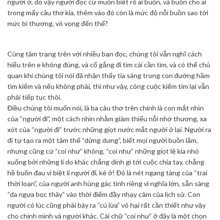
người ở, do vậy người đọc cứ muốn biết rõ ai buồn, và buồn cho ai
trong mấy câu thơ kia, thêm vào đó còn là mức độ nỗi buồn sao tới
mức bi thương, vô vọng đến thế?
Cùng tâm trạng trên với nhiều bạn đọc, chúng tôi vẫn nghĩ cách
hiểu trên e không đúng, và cố gắng đi tìm cái cần tìm, và có thể chủ
quan khi chúng tôi nói đã nhận thấy tia sáng trong con đường hầm
tìm kiếm và nếu không phải, thì như vậy, công cuộc kiếm tìm lại vẫn
phải tiếp tục thôi.
Điều chúng tôi muốn nói, là ba câu thơ trên chính là con mắt nhìn
của “người đi”, một cách nhìn nhằm giảm thiểu nỗi nhớ thương, xa
xót của “người đi” trước những giọt nước mắt người ở lại. Người ra
đi tự tạo ra một tâm thế “dửng dưng”, biết mọi người buồn lắm,
nhưng cũng cứ “coi như” không, “coi như” những giọt lệ kia nhỏ
xuống bởi những lí do khác chẳng dính gì tới cuộc chia tay, chẳng
hề buồn đau vì biệt li người đi, kẻ ở! Đó là nét ngang tàng của “trai
thời loạn”, của người anh hùng gác tình riêng vì nghĩa lớn, sẵn sàng
“da ngựa bọc thây” vào thời điểm đầy nhạy cảm của lịch sử. Con
người có lúc cũng phải bày ra “cú lừa” vô hại rất cần thiết như vậy
cho chính mình và người khác. Cái chữ “coi như” ở đây là một chọn