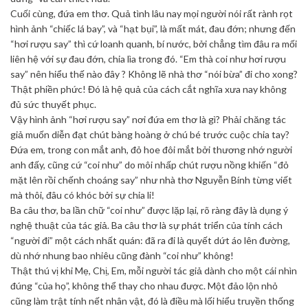
Cuối cùng, đứa em thơ. Quả tình lâu nay mọi người nói rất rành rọt
hình ảnh “chiếc lá bay”, và “hạt bụi”, là mất mát, đau đớn; nhưng đến
“hơi rượu say” thì cứ loanh quanh, bí nước, bởi chẳng tìm đâu ra mối
liên hệ với sự đau đớn, chia lìa trong đó. “Em thà coi như hơi rượu
say” nên hiểu thế nào đây ? Không lẽ nhà thơ “nói bừa” đi cho xong?
Thật phiền phức! Đó là hệ quả của cách cắt nghĩa xưa nay không
đủ sức thuyết phục.
Vậy hình ảnh “hơi rượu say” nơi đứa em thơ là gì? Phải chăng tác
giả muốn diễn đạt chút bàng hoàng ở chú bé trước cuộc chia tay?
Đứa em, trong con mắt anh, đỏ hoe đôi mắt bởi thương nhớ người
anh đấy, cũng cứ “coi như” do môi nhấp chút rượu nồng khiến “đỏ
mặt lên rồi chếnh choáng say” như nhà thơ Nguyễn Bính từng viết
mà thôi, đâu có khóc bởi sự chia li!
Ba câu thơ, ba lần chữ “coi như” được lặp lại, rõ ràng đây là dụng ý
nghệ thuật của tác giả. Ba câu thơ là sự phát triển của tính cách
“người đi” một cách nhất quán: đã ra đi là quyết dứt áo lên đường,
dù nhớ nhung bao nhiêu cũng đành “coi như” không!
Thật thú vị khi Mẹ, Chị, Em, mỗi người tác giả dành cho một cái nhìn
đúng “của họ”, không thể thay cho nhau được. Một đảo lộn nhỏ
cũng làm trật tính nết nhân vật, đó là điều mà lối hiểu truyền thống