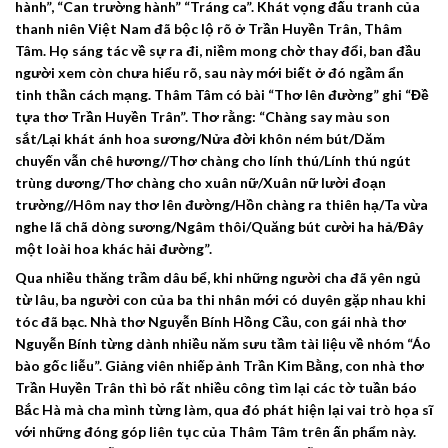
hành”, “Can trường hành” “Tráng ca”. Khát vọng đấu tranh của
thanh niên Việt Nam đã bộc lộ rõ ở Trần Huyền Trân, Thâm
Tâm. Họ sáng tác về sự ra đi, niềm mong chờ thay đổi, ban đầu
người xem còn chưa hiểu rõ, sau này mới biết ở đó ngầm ẩn
tinh thần cách mạng. Thâm Tâm có bài “Thơ lên đường” ghi “Đề
tựa thơ Trần Huyền Trân”. Thơ rằng: “Chàng say màu son
sắt/Lại khát ánh hoa sương/Nửa đời khôn ném bút/Dăm
chuyến vẫn chê hương//Thơ chàng cho lính thú/Lính thú ngút
trùng dương/Thơ chàng cho xuân nữ/Xuân nữ lười đoạn
trường//Hôm nay thơ lên đường/Hồn chàng ra thiên hạ/Ta vừa
nghe lã chã dòng sương/Ngâm thôi/Quăng bút cười ha hả/Đây
một loài hoa khác hải đường”.
Qua nhiều thăng trầm dâu bể, khi những người cha đã yên ngủ
từ lâu, ba người con của ba thi nhân mới có duyên gặp nhau khi
tóc đã bạc. Nhà thơ Nguyễn Bính Hồng Cầu, con gái nhà thơ
Nguyễn Bính từng dành nhiều năm sưu tầm tài liệu về nhóm “Áo
bào gốc liễu”. Giảng viên nhiếp ảnh Trần Kim Bằng, con nhà thơ
Trần Huyền Trân thì bỏ rất nhiều công tìm lại các tờ tuần báo
Bắc Hà mà cha mình từng làm, qua đó phát hiện lại vai trò họa sĩ
với những đóng góp liên tục của Thâm Tâm trên ấn phẩm này.