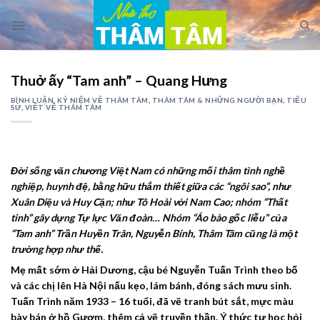
Skip
to
content
Thuở ấy “Tam anh” – Quang Hưng
BÌNH LUẬN
,
KỶ NIỆM VỀ THÂM TÂM
,
THÂM TÂM & NHỮNG NGƯỜI BẠN
,
TIỂU
SỬ
,
VIẾT VỀ THÂM TÂM
Đời sống văn chương Việt Nam có những mối thâm tình nghề
nghiệp, huynh đệ, bằng hữu thắm thiết giữa các “ngôi sao”, như
Xuân Diệu và Huy Cận; như Tô Hoài với Nam Cao; nhóm “Thất
tinh” gây dựng Tự lực Văn đoàn… Nhóm “Áo bào gốc liễu” của
“Tam anh” Trần Huyền Trân, Nguyễn Bính, Thâm Tâm cũng là một
trường hợp như thế.
Mẹ mất sớm ở Hải Dương, cậu bé Nguyễn Tuấn Trình theo bố
và các chị lên Hà Nội nấu kẹo, lám bánh, đóng sách mưu sinh.
Tuấn Trình năm 1933 – 16 tuổi, đã vẽ tranh bút sắt, mực màu
bày bán ở hồ Gươm, thêm cả vẽ truyền thần. Ý thức tự học hỏi