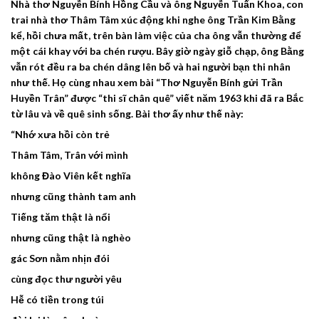
Nhà thơ Nguyễn Bính Hồng Cầu và ông Nguyễn Tuấn Khoa, con
trai nhà thơ Thâm Tâm xúc động khi nghe ông Trần Kim Bằng
kể, hồi chưa mất, trên bàn làm việc của cha ông vẫn thường để
một cái khay với ba chén rượu. Bây giờ ngày giỗ chạp, ông Bằng
vẫn rót đều ra ba chén dâng lên bố và hai người bạn thi nhân
như thế. Họ cùng nhau xem bài “Thơ Nguyễn Bính gửi Trần
Huyền Trân” được “thi sĩ chân quê” viết năm 1963 khi đã ra Bắc
từ lâu và về quê sinh sống. Bài thơ ấy như thế này:
“Nhớ xưa hồi còn trẻ
Thâm Tâm, Trân với mình
không Đào Viên kết nghĩa
nhưng cũng thành tam anh
Tiếng tăm thật là nổi
nhưng cũng thật là nghèo
gác Sơn nằm nhịn đói
cùng đọc thư người yêu
Hễ có tiền trong túi