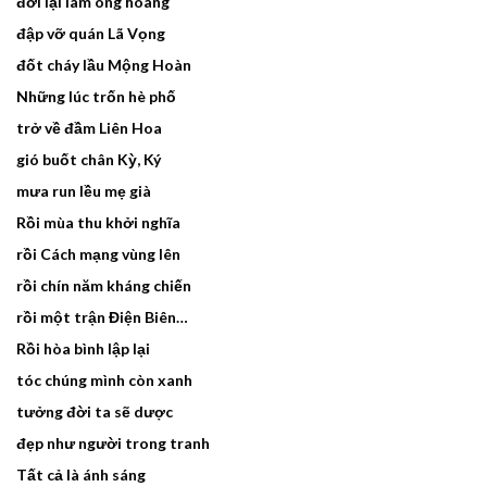
đời lại làm ông hoàng
đập vỡ quán Lã Vọng
đốt cháy lầu Mộng Hoàn
Những lúc trốn hè phố
trở về đầm Liên Hoa
gió buốt chân Kỳ, Ký
mưa run lều mẹ già
Rồi mùa thu khởi nghĩa
rồi Cách mạng vùng lên
rồi chín năm kháng chiến
rồi một trận Điện Biên…
Rồi hòa bình lập lại
tóc chúng mình còn xanh
tưởng đời ta sẽ dược
đẹp như người trong tranh
Tất cả là ánh sáng