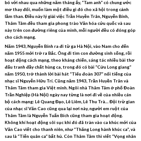
bó với nhau qua những năm tháng ấy, “Tam anh” có chung ước
mơ thay đổi, muốn làm một điều gì đó cho xã hội trong cảnh
lầm than. Điều này lý giải việc Trần Huyền Trân, Nguyễn Bính,
Thâm Tâm đều tham gia phong trào Văn hóa cứu quốc và sau
này trên con đường riêng của mình, mỗi người đều có đóng góp
cho cách mạng.
Năm 1943, Nguyễn Bính ra đi từ ga Hà Nội, vào Nam cho đến
năm 1955 mới trở ra Bắc. Ông đi tìm con đường sinh sống, rồi
hoạt động cách mạng, theo kháng chiến, sáng tác nhiều bài thơ
đấu tranh đầy chất hùng ca, trong đó có bài “Cửu Long giang”
năm 1950, trở thành lời bài hát “Tiểu đoàn 307” nổi tiếng của
nhạc sĩ Nguyễn Hữu Trí. Cũng năm 1943, Trần Huyền Trân và
Thâm Tâm tham gia Việt minh. Ngôi nhà Thâm Tâm ở phố Đoàn
Trần Nghiệp (Hà Nội) ngày nay từng là nơi đi về của nhiều cán
bộ cách mạng: Lê Quang Đạo, Lê Liêm, Lê Thu Trà… Đội trừ gian
của nhạc sĩ Văn Cao cũng qua lại nơi này, người em ruột của
Thâm Tâm là Nguyễn Tuấn Bích cũng tham gia hoạt động.
Không khí hoạt động sôi sục khi đó đã tràn vào ca khúc mới của
Văn Cao viết cho thanh niên, như “Thăng Long hành khúc ca”, và
sau là “Tiến quân ca” bất hủ. Còn Thâm Tâm thì viết “Vọng nhân