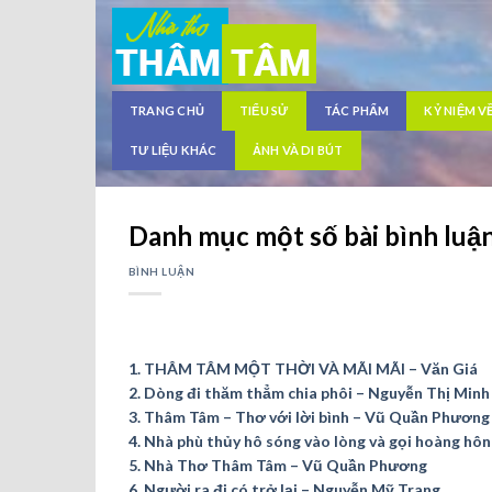
Skip
to
content
TRANG CHỦ
TIỂU SỬ
TÁC PHẨM
KỶ NIỆM V
TƯ LIỆU KHÁC
ẢNH VÀ DI BÚT
Danh mục một số bài bình luậ
BÌNH LUẬN
1. THÂM TÂM MỘT THỜI VÀ MÃI MÃI – Văn Giá
2. Dòng đi thăm thẳm chia phôi – Nguyễn Thị Minh
3. Thâm Tâm – Thơ với lời bình – Vũ Quần Phương
4. Nhà phù thủy hô sóng vào lòng và gọi hoàng hô
5. Nhà Thơ Thâm Tâm – Vũ Quần Phương
6. Người ra đi có trở lại – Nguyễn Mỹ Trang