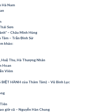
ần Hà Nam
oan
n
Thái Sơn
hành” – Châu Minh Hùng
m Tâm – Trần Đình Sử
ham khảo:
c, Huệ Thu, Hà Thượng Nhân
ăn Hoan
yền Viêm
G BIỆT HÀNH của Thâm Tâm) – Vũ Bình Lục
ọng
 Tiên
 bao giờ cũ – Nguyễn Hàn Chung