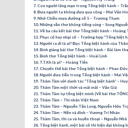
7. Con người lãng mạn trong Tống biệt hành – Tr
8. Đưa người ta không đưa qua sông – Mai Văn H
9. Nhớ Chiều mưa đường số 5 – Trương Tham
10. Những vần thơ không tiếng súng – Song Nguyễ
11. Về ba câu kết bài thơ Tống biệt hành – Hoàng 
12. Phục cổ hay nhại cổ – Trường hợp “Tống biệt 
13. Người ra đi là ai? Đọc Tống biệt hành của Thâ
14. Bình giảng bài thơ Tống biệt hành – Bài làm t
15. Bình thơ Tống biệt hành – Hoài Linh
16. T.T.Kh là ai? – Hoàng Tiến
17. Chuyển thể bài thơ Tống biệt hành – Phan Ðứ
18. Người đưa tiễn trong Tống biệt hành – Mai V
19. Thâm Tâm với danh tác “Tống biệt hành” – Hu
20. Thâm Tâm một thời và mãi mãi – Văn Giá
21. Thâm Tâm tự tống biệt mình (Về bài thơ TỐN
22. Thâm Tâm – Thi nhân Việt Nam
23. Thâm Tâm – Nguyễn Tấn Long, Nguyễn Hữu Tr
24. Thâm Tâm – Nền và đỉnh – Vương Trí Nhàn
25. Thâm Tâm, thi ca và huyền thoại – Nguyễn Nhã
26. Tống biệt hành, một bài cổ thi hiện đại không