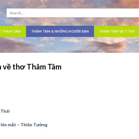
Ề THÂM TÂM
THÂM TÂM & NHỮNG NGƯỜI BẠN
THÂM TÂM VÀ TTKH
n về thơ Thâm Tâm
 Thái
n lên mắt – Thiên Tướng