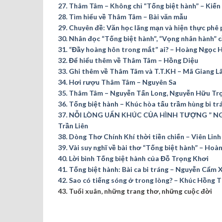
27. Thâm Tâm – Không chỉ “Tống biệt hành” – Kiến
28. Tìm hiểu về Thâm Tâm – Bài văn mẫu
29. Chuyên đề: Văn học lãng mạn và hiện thực phê
30. Nhân đọc “Tống biệt hành”, “Vọng nhân hành” c
31. “Đầy hoàng hôn trong mắt” ai? – Hoàng Ngọc 
32. Để hiểu thêm về Thâm Tâm – Hồng Diệu
33. Ghi thêm về Thâm Tâm và T.T.KH – Mã Giang L
34. Hơi rượu Thâm Tâm – Nguyên Sa
35. Thâm Tâm – Nguyễn Tấn Long, Nguyễn Hữu Tr
36. Tống biệt hành – Khúc hòa tấu trầm hùng bi t
37. NỖI LÒNG UẨN KHÚC CỦA HÌNH TƯỢNG ” NG
Trần Liên
38. Dòng Thơ Chính Khí thời tiền chiến – Viên Linh
39. Vài suy nghĩ về bài thơ “Tống biệt hành” – Ho
40. Lời bình Tống biệt hành của Đỗ Trọng Khơi
41. Tống biệt hành: Bài ca bi tráng – Nguyễn Cẩm 
42. Sao có tiếng sóng ở trong lòng? – Khúc Hồng T
43. Tuổi xuân, những trang thơ, những cuộc đời