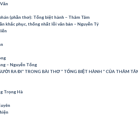
 Văn
 phán (phần thơ): Tống biệt hành – Thâm Tâm
ần khắc phục, thống nhất lỗi văn bản – Nguyễn Tý
Hiến
ân
ọng
ráng – Nguyễn Tống
ƯỜI RA ĐI” TRONG BÀI THƠ ” TỐNG BIỆT HÀNH ” CỦA THÂM TÂ
àng Trọng Hà
Xuyên
hiện