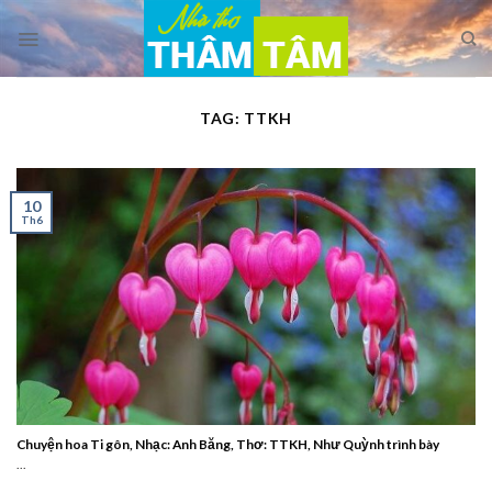
Skip
to
content
TAG:
TTKH
10
Th6
Chuyện hoa Ti gôn, Nhạc: Anh Băng, Thơ: TTKH, Như Quỳnh trình bày
...