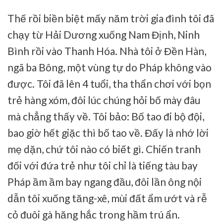
Thế rồi biền biệt mấy năm trời gia đình tôi đã
chạy từ Hải Dương xuống Nam Định, Ninh
Bình rồi vào Thanh Hóa. Nhà tôi ở Đền Hàn,
ngã ba Bông, một vùng tự do Pháp không vào
được. Tôi đã lên 4 tuổi, tha thẩn chơi với bọn
trẻ hàng xóm, đôi lúc chúng hỏi bố mày đâu
mà chẳng thấy về. Tôi bảo: Bố tao đi bộ đội,
bao giờ hết giặc thì bố tao về. Đấy là nhớ lời
mẹ dặn, chứ tôi nào có biết gì. Chiến tranh
đối với đứa trẻ như tôi chỉ là tiếng tàu bay
Pháp ầm ầm bay ngang đầu, đôi lần ông nội
dẫn tôi xuống tăng-xê, mùi đất ẩm ướt và rễ
cỏ đuôi gà hăng hắc trong hầm trú ẩn.