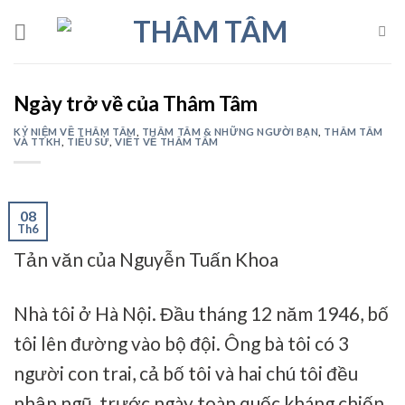
Skip
to
content
Ngày trở về của Thâm Tâm
KỶ NIỆM VỀ THÂM TÂM
,
THÂM TÂM & NHỮNG NGƯỜI BẠN
,
THÂM TÂM
VÀ TTKH
,
TIỂU SỬ
,
VIẾT VỀ THÂM TÂM
08
Th6
Tản văn của Nguyễn Tuấn Khoa
Nhà tôi ở Hà Nội. Đầu tháng 12 năm 1946, bố
tôi lên đường vào bộ đội. Ông bà tôi có 3
người con trai, cả bố tôi và hai chú tôi đều
nhập ngũ, trước ngày toàn quốc kháng chiến.