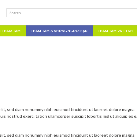
Ề THÂM TÂM
THÂM TÂM & NHỮNG NGƯỜI BẠN
THÂM TÂM VÀ TTKH
 elit, sed diam nonummy nibh euismod tincidunt ut laoreet dolore magna
is nostrud exerci tation ullamcorper suscipit lobortis nisl ut aliquip ex e
 elit, sed diam nonummy nibh euismod tincidunt ut laoreet dolore magna