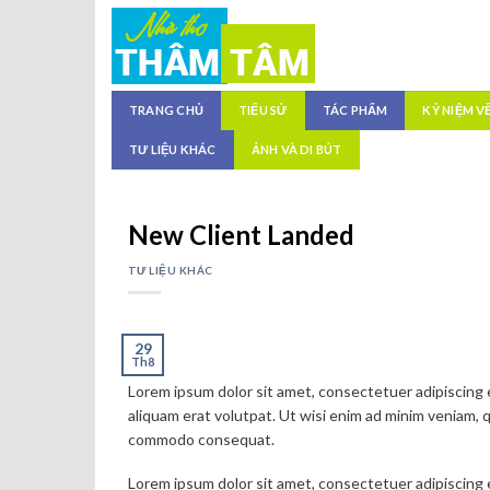
Skip
to
content
TRANG CHỦ
TIỂU SỬ
TÁC PHẨM
KỶ NIỆM V
TƯ LIỆU KHÁC
ẢNH VÀ DI BÚT
New Client Landed
TƯ LIỆU KHÁC
29
Th8
Lorem ipsum dolor sit amet, consectetuer adipiscing
aliquam erat volutpat. Ut wisi enim ad minim veniam, qu
commodo consequat.
Lorem ipsum dolor sit amet, consectetuer adipiscing