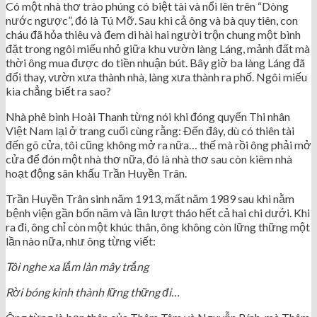
Có một nhà thơ trào phúng có biệt tài và nổi lên trên “Dòng
nước ngược”, đó là Tú Mỡ. Sau khi cả ông và bà quy tiên, con
cháu đã hỏa thiêu và đem di hài hai người trộn chung một bình
đặt trong ngôi miếu nhỏ giữa khu vườn làng Láng, mảnh đất mà
thời ông mua được do tiền nhuận bút. Bây giờ ba làng Láng đã
đổi thay, vườn xưa thành nhà, làng xưa thành ra phố. Ngôi miếu
kia chẳng biết ra sao?
Nhà phê bình Hoài Thanh từng nói khi đóng quyển Thi nhân
Việt Nam lại ở trang cuối cùng rằng: Ðến đây, dù có thiên tài
đến gõ cửa, tôi cũng không mở ra nữa… thế mà rồi ông phải mở
cửa để đón một nhà thơ nữa, đó là nhà thơ sau còn kiêm nhà
hoạt động sân khấu Trần Huyền Trân.
Trần Huyền Trân sinh năm 1913, mất năm 1989 sau khi nằm
bệnh viện gần bốn năm và lần lượt tháo hết cả hai chi dưới. Khi
ra đi, ông chỉ còn một khúc thân, ông không còn lững thững một
lần nào nữa, như ông từng viết:
Tôi nghe xa lắm làn mây trắng
Rời bóng kinh thành lững thững đi…