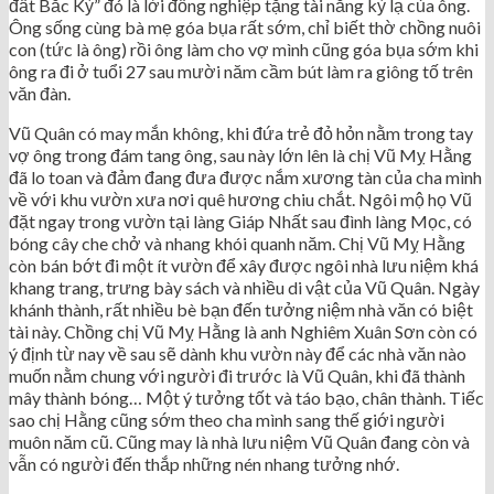
đất Bắc Kỳ” đó là lời đồng nghiệp tặng tài năng kỳ lạ của ông.
Ông sống cùng bà mẹ góa bụa rất sớm, chỉ biết thờ chồng nuôi
con (tức là ông) rồi ông làm cho vợ mình cũng góa bụa sớm khi
ông ra đi ở tuổi 27 sau mười năm cầm bút làm ra giông tố trên
văn đàn.
Vũ Quân có may mắn không, khi đứa trẻ đỏ hỏn nằm trong tay
vợ ông trong đám tang ông, sau này lớn lên là chị Vũ Mỵ Hằng
đã lo toan và đảm đang đưa được nắm xương tàn của cha mình
về với khu vườn xưa nơi quê hương chiu chắt. Ngôi mộ họ Vũ
đặt ngay trong vườn tại làng Giáp Nhất sau đình làng Mọc, có
bóng cây che chở và nhang khói quanh năm. Chị Vũ Mỵ Hằng
còn bán bớt đi một ít vườn để xây được ngôi nhà lưu niệm khá
khang trang, trưng bày sách và nhiều di vật của Vũ Quân. Ngày
khánh thành, rất nhiều bè bạn đến tưởng niệm nhà văn có biệt
tài này. Chồng chị Vũ Mỵ Hằng là anh Nghiêm Xuân Sơn còn có
ý định từ nay về sau sẽ dành khu vườn này để các nhà văn nào
muốn nằm chung với người đi trước là Vũ Quân, khi đã thành
mây thành bóng… Một ý tưởng tốt và táo bạo, chân thành. Tiếc
sao chị Hằng cũng sớm theo cha mình sang thế giới người
muôn năm cũ. Cũng may là nhà lưu niệm Vũ Quân đang còn và
vẫn có người đến thắp những nén nhang tưởng nhớ.