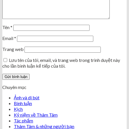
Tên
*
Email
*
Trang web
Lưu tên của tôi, email, và trang web trong trình duyệt này
cho lần bình luận kế tiếp của tôi.
Chuyên mục
Ảnh và di bút
Bình luận
Kịch
Kỷ niệm về Thâm Tâm
Tác phẩm
Thâm Tâm & những người bạn