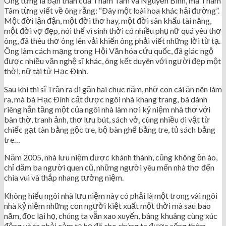
Ông từng là bạn thân của Thâm Tâm và Nguyễn Bính, mà Thâm
Tâm từng viết về ông rằng: “Ðây một loài hoa khác hải đường”.
Một đời lận đận, một đời thơ hay, một đời sân khấu tài năng,
một đời vợ đẹp, nói thế vì sinh thời có nhiều phụ nữ quá yêu thơ
ông, đã thêu thơ ông lên vải khiến ông phải viết những lời từ tạ.
Ông làm cách mạng trong Hội Văn hóa cứu quốc, đã giác ngộ
được nhiều văn nghệ sĩ khác, ông kết duyên với người đẹp một
thời, nữ tài tử Hạc Ðính.
Sau khi thi sĩ Trần ra đi gần hai chục năm, nhờ con cái ăn nên làm
ra, mà bà Hạc Ðính cất được ngôi nhà khang trang, bà dành
riêng hẳn tầng một của ngôi nhà làm nơi kỷ niệm nhà thơ với
bàn thờ, tranh ảnh, thơ lưu bút, sách vở, cùng nhiều di vật từ
chiếc gạt tàn bằng gộc tre, bộ bàn ghế bằng tre, tủ sách bằng
tre…
Năm 2005, nhà lưu niệm được khánh thành, cũng không ồn ào,
chỉ dăm ba người quen cũ, những người yêu mến nhà thơ đến
chia vui và thắp nhang tưởng niệm.
Không hiểu ngôi nhà lưu niệm này có phải là một trong vài ngôi
nhà kỷ niệm những con người kiệt xuất một thời mà sau bao
năm, đọc lại họ, chúng ta vẫn xao xuyến, bâng khuâng cùng xúc
động và ta phải cảm tạ họ đã cho chúng ta được sống thêm