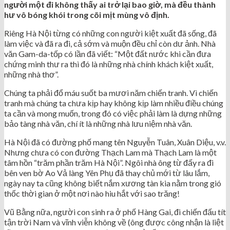
người một đi không thấy ai trở lại bao giờ, mà đều thành
hư vô bóng khói trong cõi mịt mùng vô định.
Riêng Hà Nội từng có những con người kiệt xuất đã sống, đã
làm việc và đã ra đi, cả sớm và muộn đều chỉ còn dư ảnh. Nhà
văn Gam-da-tốp có lần đã viết: “Một đất nước khi cần đưa
chứng minh thư ra thì đó là những nhà chính khách kiệt xuất,
những nhà thơ”.
Chúng ta phải đổ máu suốt ba mươi năm chiến tranh. Vì chiến
tranh mà chúng ta chưa kịp hay không kịp làm nhiều điều chúng
ta cần và mong muốn, trong đó có việc phải làm là dựng những
bảo tàng nhà văn, chí ít là những nhà lưu niệm nhà văn.
Hà Nội đã có đường phố mang tên Nguyễn Tuân, Xuân Diệu, v.v.
Nhưng chưa có con đường Thạch Lam mà Thạch Lam là một
tâm hồn “trăm phần trăm Hà Nội”. Ngôi nhà ông từ đấy ra đi
bên ven bờ Ao Vả làng Yên Phụ đã thay chủ mới từ lâu lắm,
ngày nay ta cũng không biết nắm xương tàn kia nằm trong gió
thốc thời gian ở một nơi nào hiu hắt với sao trăng!
Vũ Bằng nữa, người con sinh ra ở phố Hàng Gai, đi chiến đấu tít
tận trời Nam và vĩnh viễn không về (ông được công nhận là liệt