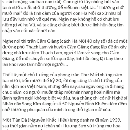
sĩ cách mạng sau bao oan trái). Con người ấy nhúng bút vào
bình nước mắt nhớ thương để viết nên kiệt tác “Thương nhớ
mười hai”, đó là tình cảm của người con Hà Nội xa xứ như bị
lưu đầy luôn nhớ về quê mẹ. Ngày nay không hề có chút lưu
niệm gì về họ Vũ, và ta cũng chẳng biết được linh hồn ông tìm
nhập vào cốt xác ở nơi nào.
Nghe nói thị trấn Cẩm Giàng (cách Hà Nội 40 cây số) đã có một
đường phố Thạch Lam và huyện Cẩm Giàng đang lập đề án xây
dựng nhà lưu niệm Thạch Lam, người làm vẻ vang cho Cẩm
Giàng, để mỗi chuyến xe lửa qua đây, linh hồn ông lại bay theo
làn khói vào tâm hồn mọi người…
Thế Lữ, một chủ tướng của phong trào Thơ Mới những năm
ba mươi, bốn mươi thế kỷ 20, rồi ông cũng là chủ tướng của
nền kịch nói Việt Nam, nhưng đến nay, sau ngày ông ra đi hàng
chục năm, có người muốn thắp một nén nhang hoài niệm mà
đành ngậm ngùi không biết về đâu, họa chăng chỉ có nữ Nghệ sĩ
Nhân dân Song Kim đang ở số 50 Nguyễn Bỉnh Khiêm đêm đêm
nhớ thương phu quân của mình trong thời gian mờ xóa.
Một Tản Ðà (Nguyễn Khắc Hiếu) lừng danh ra đi năm 1939,
sau thời gian nằm nơi chân núi Hương Sơn với rừng mơ hoa