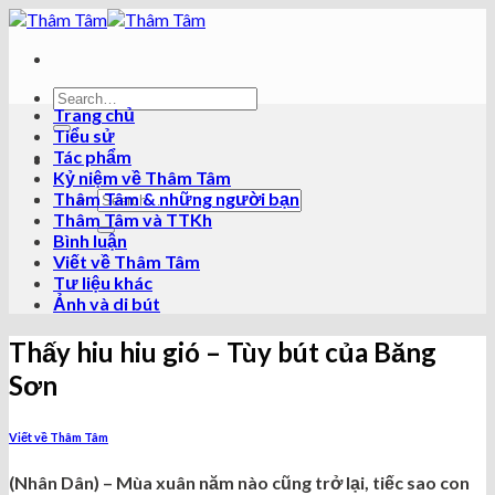
Skip
to
content
Trang chủ
Tiểu sử
Tác phẩm
Kỷ niệm về Thâm Tâm
Thâm Tâm & những người bạn
Thâm Tâm và TTKh
Bình luận
Viết về Thâm Tâm
Tư liệu khác
Ảnh và di bút
Thấy hiu hiu gió – Tùy bút của Băng
Sơn
Viết về Thâm Tâm
(Nhân Dân) – Mùa xuân năm nào cũng trở lại, tiếc sao con