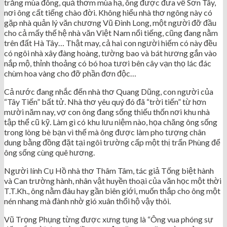
trắng mùa đông, quả thơm mùa hạ, ông được đưa về Sơn Tây,
nơi ông cất tiếng chào đời. Không hiểu nhà thơ ngông này có
gặp nhà quản lý văn chương Vũ Ðình Long, một người đỡ đầu
cho cả mấy thế hệ nhà văn Việt Nam nổi tiếng, cũng đang nằm
trên đất Hà Tây… Thật may, cả hai con người hiếm có này đều
có ngôi nhà xây đàng hoàng, tường bao và bát hương gắn vào
nắp mộ, thỉnh thoảng có bó hoa tươi bên cây vạn thọ lác đác
chùm hoa vàng cho đỡ phần đơn độc…
Cả nước đang nhắc đến nhà thơ Quang Dũng, con người của
“Tây Tiến” bất tử. Nhà thơ yêu quý đó đã “trời tiến” từ hơn
mười năm nay, vợ con ông đang sống thiếu thốn nơi khu nhà
tập thể cũ kỹ. Làm gì có khu lưu niệm nào, họa chăng ông sống
trong lòng bè bạn vì thế mà ông được làm pho tượng chân
dung bằng đồng đặt tại ngôi trường cấp một thị trấn Phùng để
ông sống cùng quê hương.
Người lính Cụ Hồ nhà thơ Thâm Tâm, tác giả Tống biệt hành
và Can trường hành, nhân vật huyền thoại của văn học một thời
T.T.Kh., ông nằm đâu hay gần biên giới, muốn thắp cho ông một
nén nhang mà đành nhờ gió xuân thổi hộ vậy thôi.
Vũ Trọng Phụng từng được xưng tụng là “Ông vua phóng sự