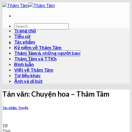
Skip
to
content
Trang chủ
Tiểu sử
Tác phẩm
Kỷ niệm về Thâm Tâm
Thâm Tâm & những người bạn
Thâm Tâm và TTKh
Bình luận
Viết về Thâm Tâm
Tư liệu khác
Ảnh và di bút
Tản văn: Chuyện hoa – Thâm Tâm
Tác phẩm
,
Truyện
18
Th6