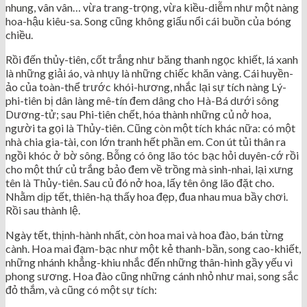
nhung, vân vân… vừa trang-trọng, vừa kiều-diễm như một nàng
hoa-hậu kiêu-sa. Song cũng không giấu nổi cái buồn của bóng
chiều.
Rồi đến thủy-tiên, cốt trắng như băng thanh ngọc khiết, lá xanh
là những giải áo, và nhụy là những chiếc khăn vàng. Cái huyền-
ảo của toàn-thể trước khói-hương, nhắc lại sự tích nàng Lý-
phi-tiên bị dân làng mê-tín đem dâng cho Hà-Bá dưới sông
Dương-tử; sau Phi-tiên chết, hóa thành những củ nở hoa,
người ta gọi là Thủy-tiên. Cũng còn một tích khác nữa: có một
nhà chia gia-tài, con lớn tranh hết phần em. Con út tủi thân ra
ngồi khóc ở bờ sông. Bỗng có ông lão tóc bạc hỏi duyên-cớ rồi
cho một thứ củ trắng bảo đem về trồng mà sinh-nhai, lại xưng
tên là Thủy-tiên. Sau củ đó nở hoa, lấy tên ông lão đặt cho.
Nhằm dịp tết, thiên-hạ thấy hoa đẹp, đua nhau mua bầy chơi.
Rồi sau thành lệ.
Ngày tết, thịnh-hành nhất, còn hoa mai và hoa đào, bán từng
cành. Hoa mai đạm-bạc như một kẻ thanh-bần, song cao-khiết,
những nhánh khẳng-khiu nhắc đến những thân-hình gầy yếu vì
phong sương. Hoa đào cũng những cánh nhỏ như mai, song sắc
đỏ thắm, và cũng có một sự tích: