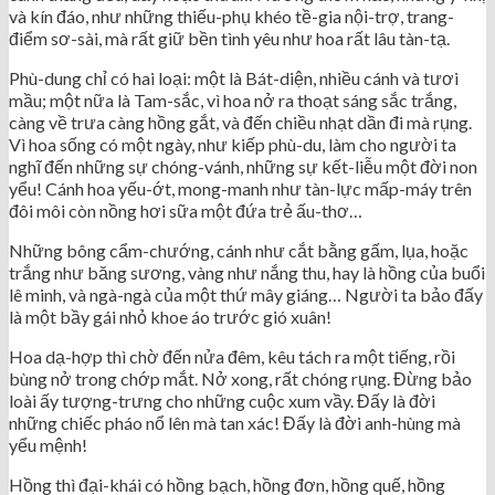
và kín đáo, như những thiếu-phụ khéo tề-gia nội-trợ, trang-
điểm sơ-sài, mà rất giữ bền tình yêu như hoa rất lâu tàn-tạ.
Phù-dung chỉ có hai loại: một là Bát-diện, nhiều cánh và tươi
mầu; một nữa là Tam-sắc, vì hoa nở ra thoạt sáng sắc trắng,
càng về trưa càng hồng gắt, và đến chiều nhạt dần đi mà rụng.
Vì hoa sống có một ngày, như kiếp phù-du, làm cho người ta
nghĩ đến những sự chóng-vánh, những sự kết-liễu một đời non
yểu! Cánh hoa yếu-ớt, mong-manh như tàn-lực mấp-máy trên
đôi môi còn nồng hơi sữa một đứa trẻ ấu-thơ…
Những bông cẩm-chướng, cánh như cắt bằng gấm, lụa, hoặc
trắng như băng sương, vàng như nắng thu, hay là hồng của buổi
lê minh, và ngà-ngà của một thứ mây giáng… Người ta bảo đấy
là một bầy gái nhỏ khoe áo trước gió xuân!
Hoa dạ-hợp thì chờ đến nửa đêm, kêu tách ra một tiếng, rồi
bùng nở trong chớp mắt. Nở xong, rất chóng rụng. Đừng bảo
loài ấy tượng-trưng cho những cuộc xum vầy. Đấy là đời
những chiếc pháo nổ lên mà tan xác! Đấy là đời anh-hùng mà
yểu mệnh!
Hồng thì đại-khái có hồng bạch, hồng đơn, hồng quế, hồng