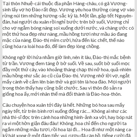
Tại thôn Nhuệ-cái thuộc địa phận Hàng-châu, có gã Vương-
sinh lấy vợ họ Đào rất đẹp. Vương yêu hoa thường cùng vợ vào
rừng núi tìm những hương-sắc kỳ lạ. Một lần, gặp tết Nguyên-
đán, hai người du xuân rồi nghỉ bước trên bờ suối, Vương chỉ
cho vợ ngắm bóng nàng soi xuống dưới nước, và chàng ước có
một thứ hoa đẹp như nàng, mầu hồng tươi như mầu áo đang
mặc của nàng. Đào-thị mỉm cười, hứa đến lúc chết, thế nào
cũng hóa ra loài hoa đó, để làm đẹp lòng chồng.
Không ngờ lời hứa nhằm giờ linh, nên ít lâu, Đào-thị mắc bệnh
từ trần. Vương đem táng ở bờ suối. Về sau, suốt bờ suối mọc
đầy một thứ cây, vào khoảng tháng chạp thì nở hoa, quả-nhiên
mầu hồng như sắc áo cũ của Đào-thị. Vương nhớ lời vợ, ngắt
mấy cành về cắm lên bàn thờ và gọi tên là hoa đào. Mọi người
trong thôn thấy hay cũng bắt chước. Sau vì thôn đó sản ra
giống hoa ấy, mới nhân thế mà đổi thành là Đào-hoa-thôn.
Câu chuyện hoa xuân tới đây là hết. Những bó hoa sau mấy
ngày tết, từ trên bình rơi xuống đống rác… Không ai như các
nhà thi-sĩ đọc trên cánh hoa những hình-ảnh xa vời, hay bóp nát
ra vì một hờn giận đâu đâu! Không, hoa chỉ đến cho người ta
ngắm những mầu tươi, rồi hoa lại đi… Hoa đi như một nàng ca-
kỹ hát xong ở một đám tiệc vui, rượu đã cạn hồ, tiếng cười đã