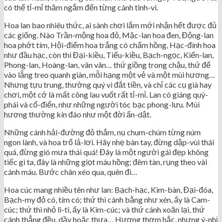
có thể tỉ-mỉ thăm ngắm đến từng cánh tinh-vi.
Hoa lan bao nhiêu thức, ai sành chơi lắm mới nhận hết được đủ
các giống. Nào Trần-mộng hoa đỏ, Mặc-lan hoa đen, Động-lan
hoa phớt tím, Hội-điểm hoa trắng có chấm hồng, Hạc-đính hoa
như đầu hạc, còn thi Đại-kiều, Tiểu-kiều, Bạch-ngọc, Kiến-lan,
Phong-lan, Hoàng-lan, vân vân… thứ giồng trong chậu, thứ để
vào lẵng treo quanh giàn, mỗi hạng một vẻ và một mùi hương…
Nhưng tựu trung, thường quý vì đắt tiền, và chỉ các cụ già hay
chơi, một cớ là mất công lau vuốt rất tỉ-mỉ. Lan có giáng quý-
phái và cổ-điển, như những người tóc bạc phong-lưu. Mùi
hương thường kín đáo như một đời ẩn-dật.
Những cánh hải-đường đỏ thắm, nụ chum-chúm từng núm
ngon lành, và hoa trổ lả-lơi. Hãy nhẹ bàn tay, đừng dập-vùi thái
quá, đừng gió mưa thái quá! Đây là một người gái đẹp không
tiếc gì ta, đây là những giọt máu hồng; đêm tàn, rụng theo vài
cánh máu. Bước chân xéo qua, quên đi…
Hoa cúc mang nhiều tên như lan: Bạch-hạc, Kim-bàn, Đại-đóa,
Bạch-my đỏ có, tím có; thứ thì cánh bằng như xén, ấy là Cam-
cúc; thứ thì nhỏ li-ti, ấy là Kim-cúc; và thứ cánh xoăn lại, thứ
cánh thẳng đều, dầy hoặc thưa… Hương thơm hắc, nhưng ý-nhị