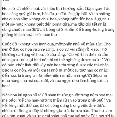
H
oa có rất nhiều loài, và nhiều thứ hương, sắc. Gặp ngày Tết
hoa càng quý-giá hơn, bán được đắt lên gấp bội. Vì có những
nhà quanh năm không chơi hoa, không biết đến hoa là gì, như
một sa-mạc không biết đến bóng dừa, mà gặp dịp tết nhất,
cũng chuốc mua được ít bông tươi-thắm để trang-hoàng trong
phòng khách hoặc trên bàn thờ.
Cuộc đời không khô lạnh quá, một phần nhờ về mầu-sắc. Cho
nên ở đâu có hoa và ánh-sáng, là có sự vui sống rồi-rào. Thơ
Đường ca-tụng về hoa, có câu rằng: “Cứ vô-tình thế mà cảm
nổi người, nếu lại biết nói thì có thể nghiêng được nước.” Vốn
có bản-chất linh-diệu ấy, nên hoa thường được các thi-nhân
bảo là có hồn. Và mỗi khi ta nhớ lại một câu thơ nào có nhắc
đến hoa, là trong trí lại hiển-hiện ra một hình người đẹp, mà
mầu hồng của má của môi, và của ngực đều làm bằng tất cả
hoa!
Nên hoa lại ngon nữa! Cổ nhân thường nuốt từng nắm hoa mai,
mà bảo: “để cho hàn-hương thấm rửa vào trong phế-phủ”. Và
kể riêng một thứ cúc đã có công dụng trong việc ẩm-thực
nhiều rồi. Song ở đây, là những giờ trà dư tửu hậu. Thở hơi ấm
của tân-xuân, và hưởng cái nhàn-nhã của vài ngày Tết, người ta